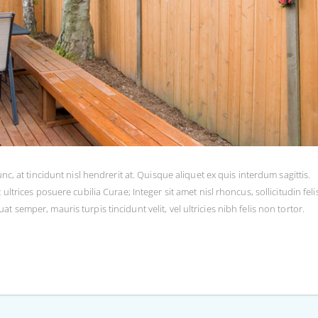
nc, at tincidunt nisl hendrerit at. Quisque aliquet ex quis interdum sagittis.
ltrices posuere cubilia Curae; Integer sit amet nisl rhoncus, sollicitudin felis
semper, mauris turpis tincidunt velit, vel ultricies nibh felis non tortor.