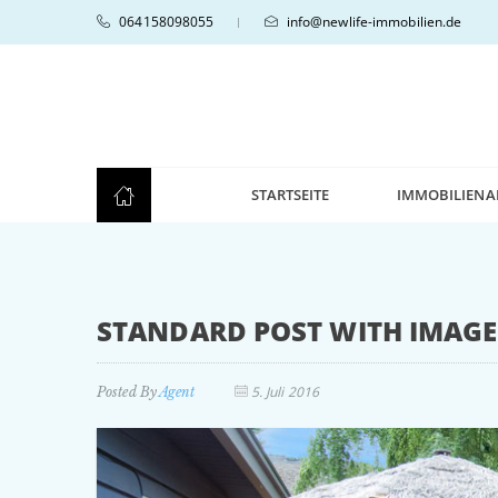
064158098055
info@newlife-immobilien.de
|
STARTSEITE
IMMOBILIENA
STANDARD POST WITH IMAGE
5. Juli 2016
Posted By
Agent