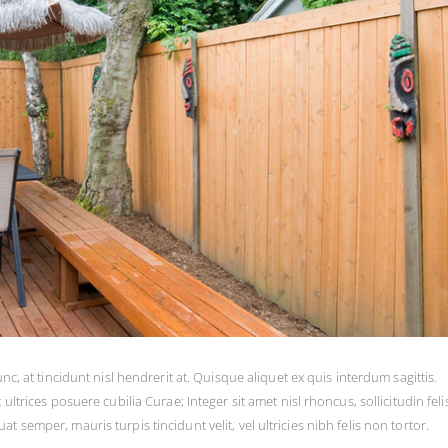
nc, at tincidunt nisl hendrerit at. Quisque aliquet ex quis interdum sagittis.
ltrices posuere cubilia Curae; Integer sit amet nisl rhoncus, sollicitudin felis
semper, mauris turpis tincidunt velit, vel ultricies nibh felis non tortor.