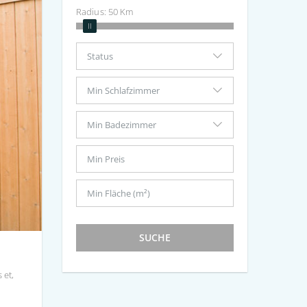
Radius:
50
Km
SUCHE
 et,