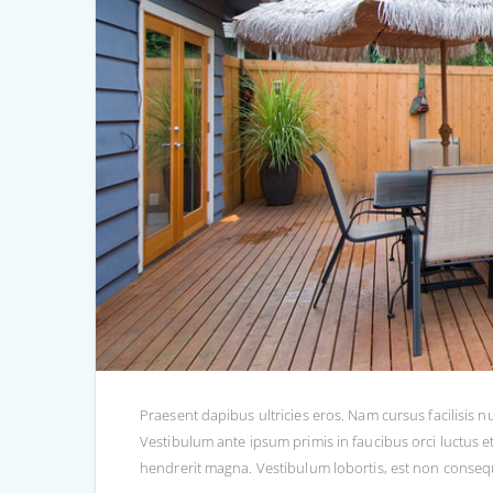
Praesent dapibus ultricies eros. Nam cursus facilisis nu
Vestibulum ante ipsum primis in faucibus orci luctus et u
hendrerit magna. Vestibulum lobortis, est non consequat 