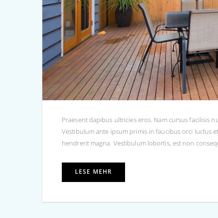
Praesent dapibus ultricies eros. Nam cursus facilisis nu
Vestibulum ante ipsum primis in faucibus orci luctus et u
hendrerit magna. Vestibulum lobortis, est non consequat 
LESE MEHR