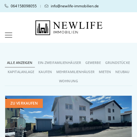
064158098055
info@newlife-immobilien.de
|
ALLE ANZEIGEN
EIN-ZWEIFAMILIENHÄUSER
GEWERBE
GRUNDSTÜCKE
KAPITALANLAGE
KAUFEN
MEHRFAMILIENHÄUSER
MIETEN
NEUBAU
WOHNUNG
ZU VERKAUFEN
weitere Details