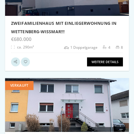
ZWEIFAMILIENHAUS MIT EINLIEGERWOHNUNG IN
WETTENBERG-WISSMAR!!!
€680.000
ca. 290m²
1 Doppelgarage
4
8
WEITERE DETAILS
VERKAUFT
weitere Details