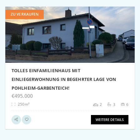
ZU VERKAUFEN
weitere Details
TOLLES EINFAMILIENHAUS MIT
EINLIEGERWOHNUNG IN BEGEHRTER LAGE VON
POHLHEIM-GARBENTEICH!
€495.000
250m²
2
3
6
WEITERE DETAILS