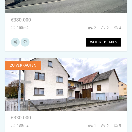
€380.000
160m2
2
2
4
WEITERE DETAILS
ZU VERKAUFEN
weitere Details
€330.000
130m2
1
2
5