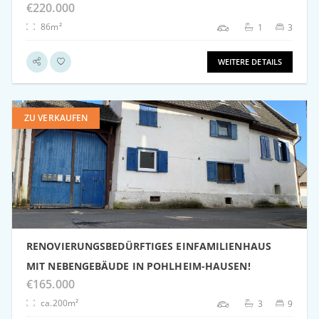
€220.000
86m²
1
3
WEITERE DETAILS
ZU VERKAUFEN
weitere Details
RENOVIERUNGSBEDÜRFTIGES EINFAMILIENHAUS
MIT NEBENGEBÄUDE IN POHLHEIM-HAUSEN!
€165.000
ca.200m²
3
9